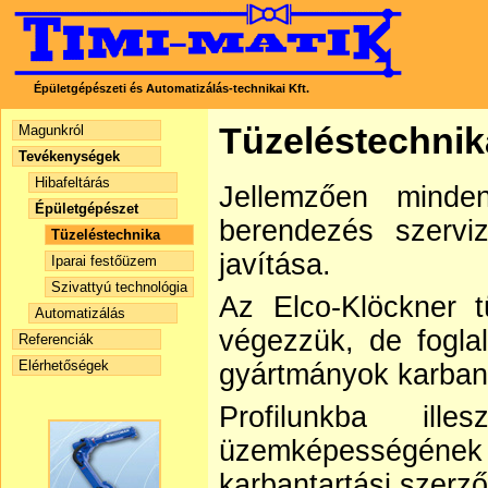
Épületgépészeti és Automatizálás-technikai Kft.
Tüzeléstechnik
Magunkról
Tevékenységek
Hibafeltárás
Jellemzően minden
Épületgépészet
berendezés szervize
Tüzeléstechnika
javítása.
Iparai festőüzem
Szivattyú technológia
Az Elco-Klöckner t
Automatizálás
végezzük, de fogla
Referenciák
Elérhetőségek
gyártmányok karbanta
Profilunkba ill
üzemképességének é
karbantartási szerző